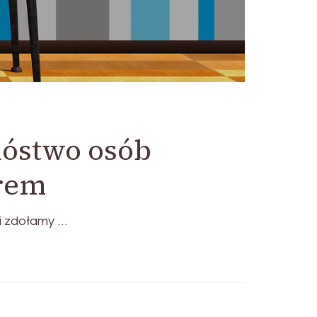
óstwo osób
orem
i zdołamy …