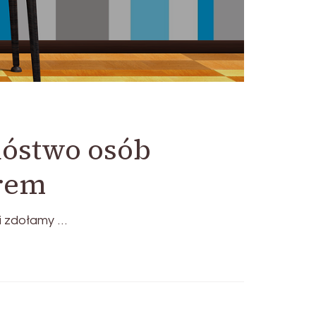
óstwo osób
orem
i zdołamy …