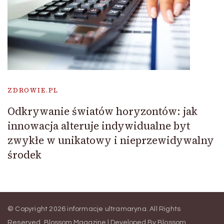
ZDROWIE.PL
Odkrywanie światów horyzontów: jak
innowacja alteruje indywidualne byt
zwykłe w unikatowy i nieprzewidywalny
środek
© Copyright 2026
informacje ultramaryna
. All Rights
Reserved.
Blossom Magazine | Developed By
Blossom