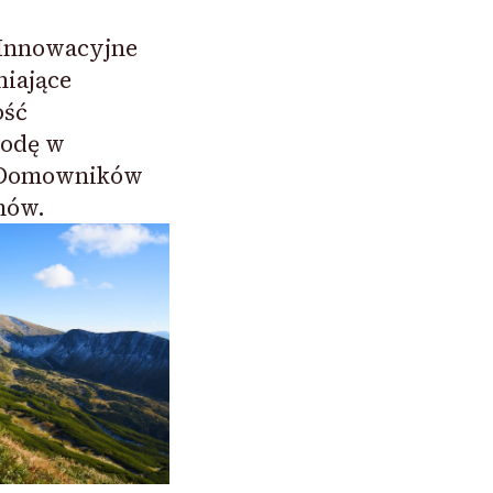
 Innowacyjne
iające
ość
godę w
 Domowników
mów.