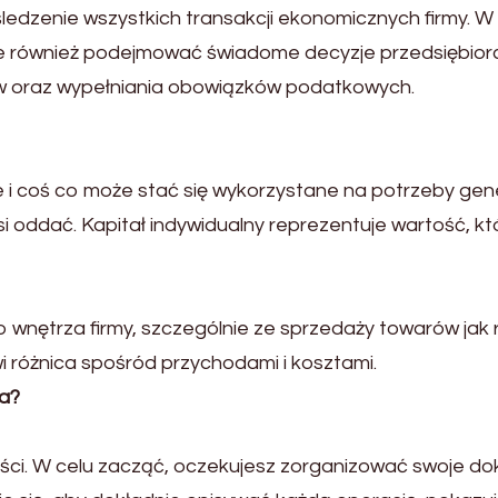
zenie wszystkich transakcji ekonomicznych firmy. W w
ale również podejmować świadome decyzje przedsiębio
ów oraz wypełniania obowiązków podatkowych.
e i coś co może stać się wykorzystane na potrzeby g
usi oddać. Kapitał indywidualny reprezentuje wartość, k
 wnętrza firmy, szczególnie ze sprzedaży towarów jak 
i różnica spośród przychodami i kosztami.
ia?
ci. W celu zacząć, oczekujesz zorganizować swoje do