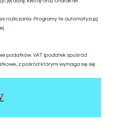
 jej datę, kwotę oraz charakter.
s rozliczania. Programy te automatyzują
j.
nie podatków. VAT (podatek spośród
atkowe, z pośród którymi wymaga się się
w