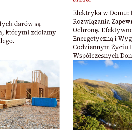
USŁUGI
Elektryka w Domu:
Rozwiązania Zapewn
łych darów są
Ochronę, Efektywn
a, którymi zdołamy
Energetyczną i Wy
dego.
Codziennym Życiu
Współczesnych Do