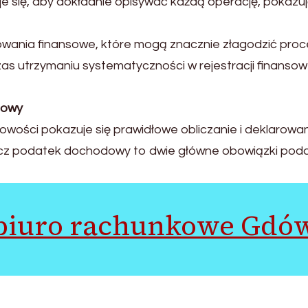
 się, aby dokładnie opisywać każdą operację, pokazując
wania finansowe, które mogą znacznie złagodzić proce
utrzymaniu systematyczności w rejestracji finansowe
dowy
ości pokazuje się prawidłowe obliczanie i deklarowa
 rzecz podatek dochodowy to dwie główne obowiązki pod
biuro rachunkowe Gdó